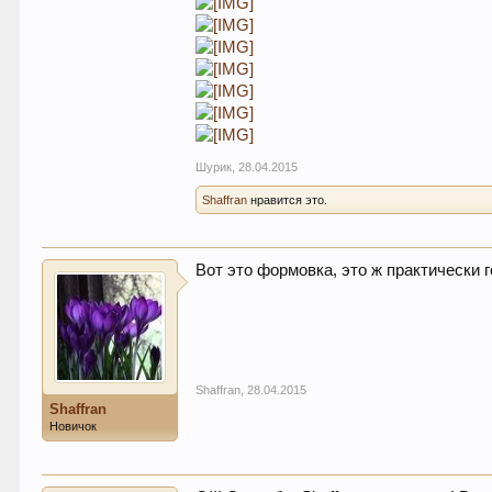
Шурик
,
28.04.2015
Shaffran
нравится это.
Вот это формовка, это ж практически 
Shaffran
,
28.04.2015
Shaffran
Новичок