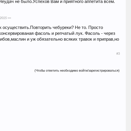
 Неудач не было.Успехов Вам и приятного аппетита всем.
.2015
---
ак осуществить.Повторить чебуреки? Не то. Просто
 консервированая фасоль и репчатый лук. Фасоль - через
ибов,маслин и уж обязательно всяких травок и приправ,но
#3
(Чтобы ответить необходимо войти/зарегистрироваться)