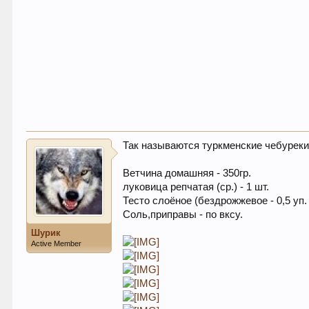
Так называются туркменские чебуреки.
Ветчина домашняя - 350гр.
луковица репчатая (ср.) - 1 шт.
Тесто слоёное (бездрожжевое - 0,5 уп.
Соль,приправы - по вксу.
Шурик
Active Member