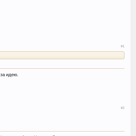
#1
 за идею.
#2