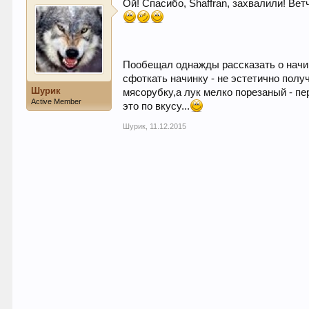
Ой! Спасибо, Shaffran, захвалили! Ве
Пообещал однажды рассказать о начинк
сфоткать начинку - не эстетично полу
Шурик
мясорубку,а лук мелко порезаный - п
Active Member
это по вкусу...
Шурик
,
11.12.2015