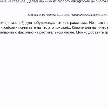
тчина не главное. Делал начинку из любого мяса(кроме рыбного)
--- Объединение постов:
11.12.2015
, Первоначальный пост:
29.04
е(не мясной) для чебуреков,да так и не рассказал. Не знаю к
чится(сами понимаете на что это похоже)... Короче для начинки:
ерепарить с фасолью на растительном масле. Можно добавить гр