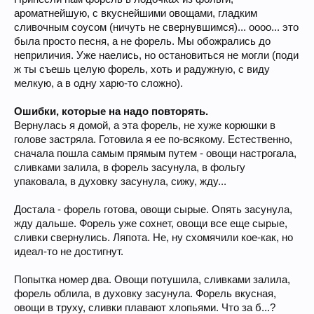
ароматнейшую, с вкуснейшими овощами, гладким
сливочным соусом (ничуть не свернувшимся)... оооо... это
была просто песня, а не форель. Мы обожрались до
неприличия. Уже наелись, но остановиться не могли (поди
ж ты съешь целую форель, хоть и радужную, с виду
мелкую, а в одну харю-то сложно).
Ошибки, которые на надо повторять.
Вернулась я домой, а эта форель, не хуже корюшки в
голове застряла. Готовила я ее по-всякому. Естественно,
сначала пошла самым прямым путем - овощи настрогала,
сливками залила, в форель засунула, в фольгу
упаковала, в духовку засунула, сижу, жду...
Достала - форель готова, овощи сырые. Опять засунула,
жду дальше. Форель уже сохнет, овощи все еще сырые,
сливки свернулись. Ляпота. Не, ну схомячили кое-как, но
идеал-то не достигнут.
Попытка номер два. Овощи потушила, сливками залила,
форель облила, в духовку засунула. Форель вкусная,
овощи в труху, сливки плавают хлопьями. Что за б...?