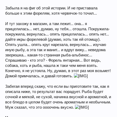
Забыла я на фиг об этой истории. И не приставала
больше к этим форелям, хотя червячок-то точил...
И тут захожу в магазин, а там лежит... она... я
прицелилась... нет, думаю, ну тебя... отошла. Покружила-
покружила, вернулась... опять прицелилась... опять нет...
дайте икры форелевой (думаю, хоть так ей отомщу).
Опять ушла... опять круг нарезала, вернулась... изучаю
иную рыбу, а эта так и манит... и вдруг вижу... неведома
зверюшка... какая-то странная рыба-альбинос...
Спрашиваю - кто это? - Форель янтарная... Вот ведь,
собака, хоть и рыба, нашла ж таки чем меня взять.
Конечно, я не устояла. Ну, думаю, в этот раз моя возьмет!
Домой примчалась, и давай готовить.
Забегая вперед скажу, что если вы приготовите так, как я
описала ниже, то результат вас порадует. Рыба будет
сочной и мягкой, не сухой, начинка вкусной и ароматной, и
все блюдо в целом будет очень ароматным и необычным.
Муж сказал, что это оооочень вкусно.