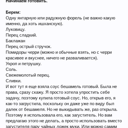
Начинаем готовить.
Берем:
Одну янтарную или радужную форель (не важно какую
именно, да хоть ишханскую).
Луковицу.
Перец сладкий.
Баклажан
Перец острый стручок.
Помидоры черри (можно и обычные взять, но с черри
красивее и вкуснее, ничего не разваливается).
Укроп и петрушку.
Соль.
Свежемолотый перец.
Сливки.
И вот тут я еще взяла соус бешамель готовый. Была не
права, сразу скажу. Я просто хотела упростить себе
задачу, поэтому купила готовый соус. Но, открыв его, я
как-то загрустила, поскольку он даже уже по виду был
далек от бешамеля. Но не выкидывать же, раз открыла.
Поэтому я использовала его, как загуститель. Но вам
предлагаю этого не делать, а просто использовать вместо
загустителя пару чайных ложек муки. Или можно самим