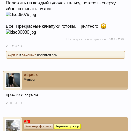
Положить на каждый кусочек кильку, потереть сверху
яйцо, посыпать луком.
Все. Прекрасные канапухи готовы. Приятного!
Последнее редактирование:
28.12.2018
28.12.2018
Айрина
и
Saxarinka
нравится это.
Айрина
Member
просто и вкусно
25.01.2019
Arti
Команда форума
Администратор