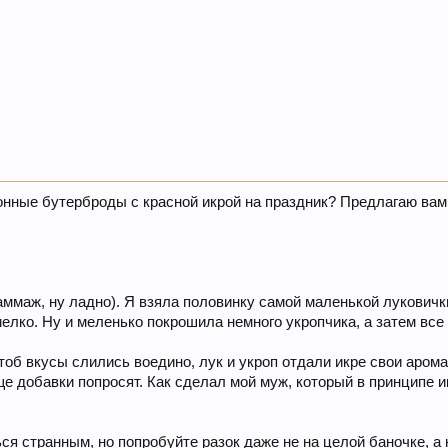
нные бутерброды с красной икрой на праздник? Предлагаю вам
раммаж, ну ладно). Я взяла половинку самой маленькой лукович
елко. Ну и меленько покрошила немного укропчика, а затем все 
тоб вкусы слились воедино, лук и укроп отдали икре свои арома
ще добавки попросят. Как сделал мой муж, который в принципе и
ься странным, но попробуйте разок даже не на целой баночке, а