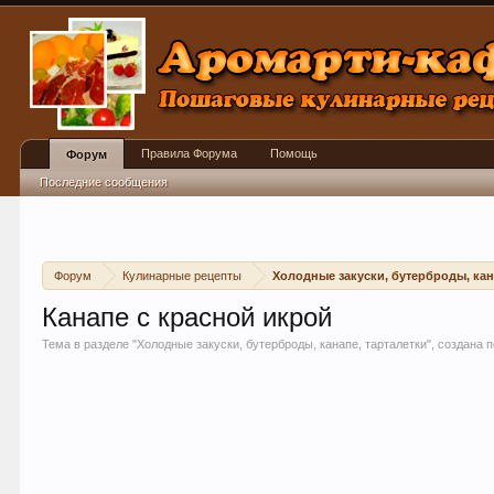
Правила Форума
Помощь
Форум
Последние сообщения
Форум
Кулинарные рецепты
Холодные закуски, бутерброды, кан
Канапе с красной икрой
Тема в разделе "
Холодные закуски, бутерброды, канапе, тарталетки
", создана