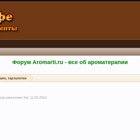
Форум Aromarti.ru - все об ароматерапии
апе, тарталетки
 пользователем
Arti
,
11.03.2014
.