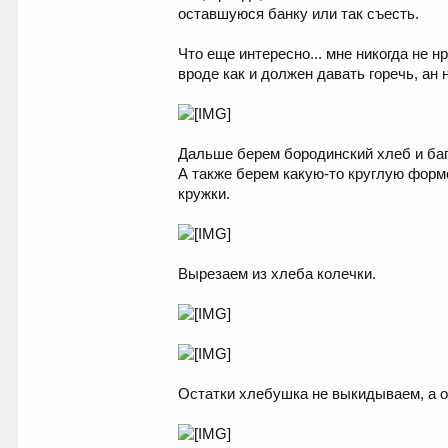
оставшуюся банку или так съесть.
Что еще интересно... мне никогда не н
вроде как и должен давать горечь, ан н
Дальше берем бородинский хлеб и баге
А также берем какую-то круглую формо
кружки.
Вырезаем из хлеба колечки.
Остатки хлебушка не выкидываем, а о