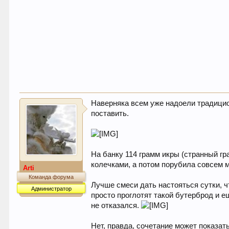
Наверняка всем уже надоели традицио
поставить.
На банку 114 грамм икры (странный г
колечками, а потом порубила совсем м
Arti
Команда форума
Лучше смеси дать настояться сутки, ч
Администратор
просто проглотят такой бутерброд и е
не отказался.
Нет, правда, сочетание может показат