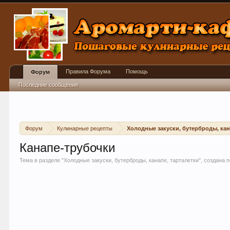
Правила Форума
Помощь
Форум
Последние сообщения
Форум
Кулинарные рецепты
Холодные закуски, бутерброды, кан
Канапе-трубочки
Тема в разделе "
Холодные закуски, бутерброды, канапе, тарталетки
", создана