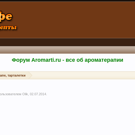
Форум Aromarti.ru - все об ароматерапии
апе, тарталетки
 пользователем
Olik
,
02.07.2014
.