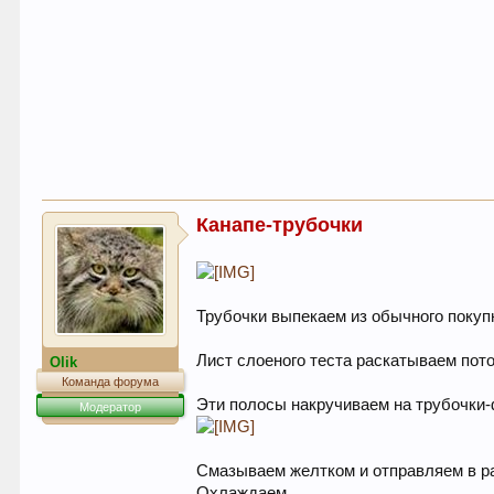
Канапе-трубочки
Трубочки выпекаем из обычного покупн
Лист слоеного теста раскатываем пото
Olik
Команда форума
Эти полосы накручиваем на трубочки-
Модератор
Смазываем желтком и отправляем в ра
Охлаждаем.