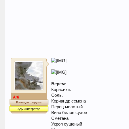
Берем:
Карасики.
Соль.
Arti
Кориандр семена
Команда форума
Перец молотый
Администратор
Вино белое сухое
Сметана
Укроп сушеный