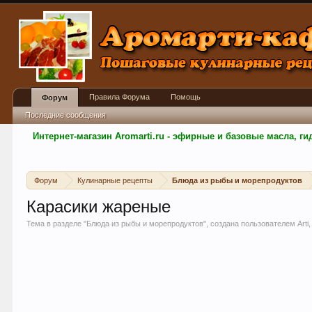
Правила Форума
Помощь
Форум
Последние сообщения
Интернет-магазин Aromarti.ru - эфирные и базовые масла, 
Форум
Кулинарные рецепты
Блюда из рыбы и морепродуктов
Карасики жареные
Тема в разделе "
Блюда из рыбы и морепродуктов
", создана пользователем
Arti