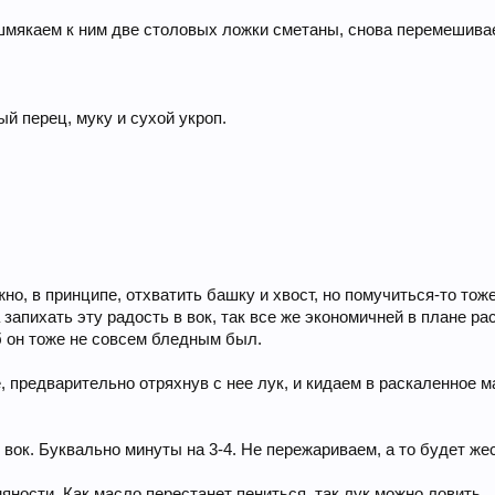
шмякаем к ним две столовых ложки сметаны, снова перемешивае
й перец, муку и сухой укроп.
о, в принципе, отхватить башку и хвост, но помучиться-то тоже
 запихать эту радость в вок, так все же экономичней в плане ра
 он тоже не совсем бледным был.
, предварительно отряхнув с нее лук, и кидаем в раскаленное 
 вок. Буквально минуты на 3-4. Не пережариваем, а то будет же
яности. Как масло перестанет пениться, так лук можно ловить.