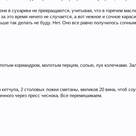
 они в сухарики не превращаются, учитывая, что в горячем масл
и за это время ничего не случается, а вот нежное и сочное кар
льше так делать не буду. Нет. Оно все равно получилось сочны
лотым кориандром, молотым перцем, солью, лук колечками. За
и кетчупа, 2 столовых ложки сметаны, миликов 20 вина, чтоб со
щенного через пресс чеснока. Все перемешиваем.