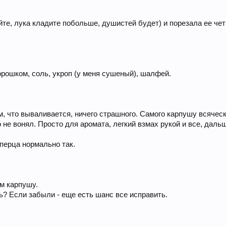
те, лука кладите побольше, душистей будет) и порезала ее че
орошком, соль, укроп (у меня сушеный), шалфей.
им, что вываливается, ничего страшного. Самого карпушу вся
 не вонял. Просто для аромата, легкий взмах рукой и все, дальш
 перца нормально так.
м карпушу.
ь? Если забыли - еще есть шанс все исправить.