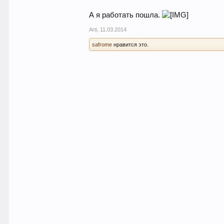
А я работать пошла.
Arti
,
11.03.2014
safrome
нравится это.