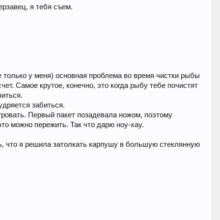
ерзавец, я тебя съем.
не только у меня) основная проблема во время чистки рыбы
чет. Самое крутое, конечно, это когда рыбу тебе почистят
читься.
мудряется забиться.
шуровать. Первый пакет позадевала ножом, поэтому
это можно пережить. Так что дарю ноу-хау.
ыть, что я решила затолкать карпушу в большую стеклянную