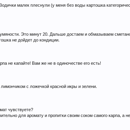
Водички малек плеснули (у меня без воды картошка категоричес
румяности. Это минут 20. Дальше достаем и обмазываем сметаной
ртошка не дойдет до кондиции.
па не капайте! Вам же не в одиночестве его есть!
 лимончиком с ложечкой красной икры и зелени.
омат чувствуете?
чительно для аромату и пропитки своим соком самого карпа, а не 