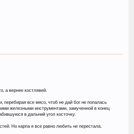
о, а вернее костлявей.
, перебирая все мясо, чтоб не дай бог не попалась
рочими железными инструментами, замученной в конец
забившуюся в дальний угол косточку.
остей. Но карпа я все равно любить не перестала.