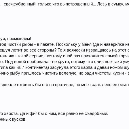
... свежеубиенный, только что выпотрошенный... Лезь в сумку, м
шуи, промываем!
од чистки рыбы - в пакете. Поскольку у меня (да и наверняка 
чешуя летит во все стороны? То я всячески извращаюсь на этот с
ставляют такой сервис, поэтому иной раз приходится самой коря
о. Под водой пробовала - не круто, потому что слив все-таки у
 типа как из 7 континента) засунула этого карпа и давай ножом 
тично рыбу пришлось чистить вслепую, но ради чистоты кухни - 
 в идеале готовить бы его на противне, но мне тааак лень его м
о хвоста. Да и фиг бы с ним, все равно не съедобный.
онных кусков.