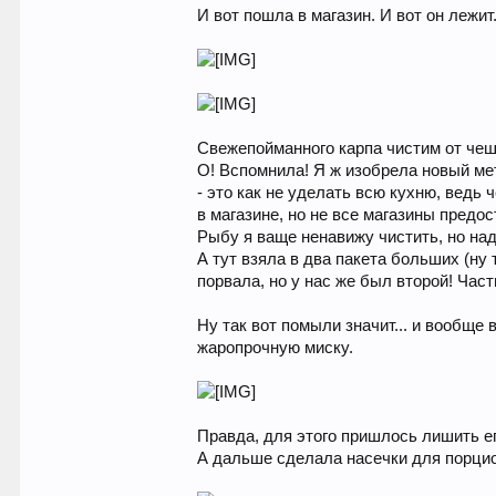
И вот пошла в магазин. И вот он лежит
Свежепойманного карпа чистим от че
О! Вспомнила! Я ж изобрела новый мет
- это как не уделать всю кухню, ведь 
в магазине, но не все магазины предо
Рыбу я ваще ненавижу чистить, но над
А тут взяла в два пакета больших (ну
порвала, но у нас же был второй! Час
Ну так вот помыли значит... и вообще
жаропрочную миску.
Правда, для этого пришлось лишить ег
А дальше сделала насечки для порци