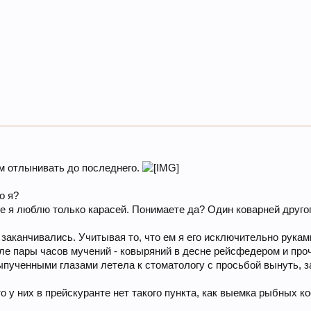
ем отлынивать до последнего.
о я?
 я люблю только карасей. Понимаете да? Один коварней другог
 заканчивались. Учитывая то, что ем я его исключительно руками
после пары часов мучений - ковыряний в десне рейсфедером и п
выпученными глазами летела к стоматологу с просьбой вынуть, 
то у них в прейскуранте нет такого пункта, как выемка рыбных к