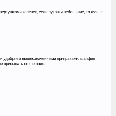
твертушками колечек, если луковки небольшие, то лучше
чески удобряем вышеозначенными приправами, шалфея
е присыпать его не надо.