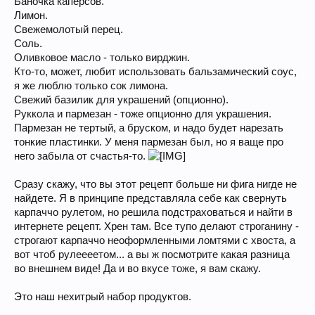
Баночка каперсов.
Лимон.
Свежемолотый перец.
Соль.
Оливковое масло - только вирджин.
Кто-то, может, любит использовать бальзамический соус,
я же люблю только сок лимона.
Свежий базилик для украшений (опционно).
Руккола и пармезан - тоже опционно для украшения.
Пармезан не тертый, а бруском, и надо будет нарезать
тонкие пластинки. У меня пармезан был, но я ваще про
него забыла от счастья-то.
Сразу скажу, что вы этот рецепт больше ни фига нигде не
найдете. Я в принципе представляла себе как свернуть
карпаччо рулетом, но решила подстраховаться и найти в
интернете рецепт. Хрен там. Все тупо делают строганину -
строгают карпаччо неоформленными ломтями с хвоста, а
вот чтоб рулеееетом... а вы ж посмотрите какая разница
во внешнем виде! Да и во вкусе тоже, я вам скажу.
Это наш нехитрый набор продуктов.