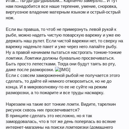
Итак... ты-ды-ды-дыыыым... Карпаччо замерзло... И тут
нам понадобится все наше терпение, умение, сноровка,
виртуозное владение матерным языком и острый-острый
нож.
Если вы правша, то чтоб не примерзнуть левой рукой к
рыбе, можно надеть чистую поварскую варежку и уже ею
держать наш рулет. Если чистой варежки нет, то сверху на
варежку наденьте пакет и уже через него лапайте рыбу.
Ну а правой начинаем пытаться настрогать тонкие-тонкие
ломтики. Ломтики должны буквально просвечиваться.
Быть просто лепестками. Тогда они будут таять во рту,
даже после разморозки.
Если с совсем замороженной рыбой не получается этого
сделать, то дайте ей немного отморозиться, но не до
конца. И в микроволновку-то ее не суйте на режим
разморозки, а то пожарите и все труды насмарку.
Нарезаем на такие вот тонкие ломти. Видите, тарелкин
рисунок сквозь них просвечивается?
В принципе сделать это несложно, но я так
замордовалась, что в тот же день поперлась во всякие
интернет-магазины на поиски ломтерезки (домашнего