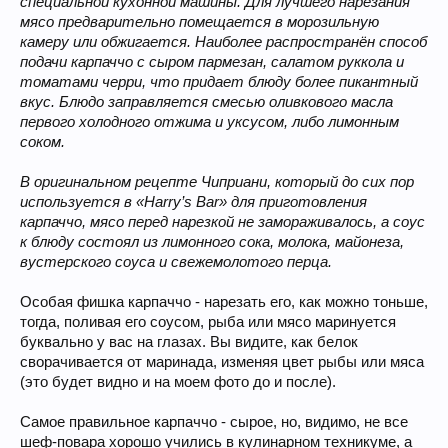
специальной кухонной машины. Для лучшего нарезания
мясо предварительно помещается в морозильную
камеру или обжигается. Наиболее распространён способ
подачи карпаччо с сыром пармезан, салатом руккола и
томатами черри, что придает блюду более пикантный
вкус. Блюдо заправляется смесью оливкового масла
первого холодного отжима и уксусом, либо лимонным
соком.
В оригинальном рецепте Чиприани, который до сих пор
используется в «Harry’s Bar» для приготовления
карпаччо, мясо перед нарезкой не замораживалось, а соус
к блюду состоял из лимонного сока, молока, майонеза,
вустерского соуса и свежемолотого перца.
Особая фишка карпаччо - нарезать его, как можно тоньше,
тогда, поливая его соусом, рыба или мясо маринуется
буквально у вас на глазах. Вы видите, как белок
сворачивается от маринада, изменяя цвет рыбы или мяса
(это будет видно и на моем фото до и после).
Самое правильное карпаччо - сырое, но, видимо, не все
шеф-повара хорошо учились в кулинарном техникуме, а