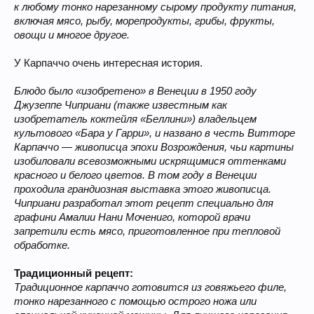
к любому тонко нарезанному сырому продукту питания,
включая мясо, рыбу, морепродукты, грибы, фрукты,
овощи и многое другое.
У Карпаччо очень интересная история.
Блюдо было «изобретено» в Венеции в 1950 году
Джузеппе Чиприани (также известным как
изобретатель коктейля «Беллини») владельцем
культового «Бара у Гарри», и названо в честь Витторе
Карпаччо — живописца эпохи Возрождения, чьи картины
изобиловали всевозможными искрящимися оттенками
красного и белого цветов. В том году в Венеции
проходила грандиозная выставка этого живописца.
Чиприани разработал этот рецепт специально для
графини Амалии Нани Мочениго, которой врачи
запретили есть мясо, приготовленное при тепловой
обработке.
Традиционный рецепт:
Традиционное карпаччо готовится из говяжьего филе,
тонко нарезанного с помощью острого ножа или