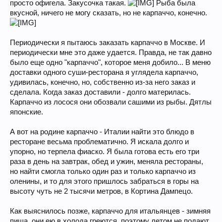
просто офигела. Закусочка такая.
Рыба была
вкусной, ничего не могу сказать, но не карпаччо, конечно.
Периодически я пытаюсь заказать карпаччо в Москве. И
периодически мне это даже удается. Правда, не так давно
было еще одно "карпаччо", которое меня добило... В меню
доставки одного суши-ресторана я углядела карпаччо,
удивилась, конечно, но, собственно из-за него заказ и
сделала. Когда заказ доставили - долго материлась.
Карпаччо из лосося они обозвали сашими из рыбы. Дятлы
японские.
А вот на родине карпаччо - Италии найти это блюдо в
ресторане весьма проблематично. Я искала долго и
упорно, но терпела фиаско. Я была готова есть его три
раза в день на завтрак, обед и ужин, меняла рестораны,
но найти смогла только один раз и только карпаччо из
оленины, и то для этого пришлось забраться в горы на
высоту чуть не 2 тысячи метров, в Кортина Дампецо.
Как выяснилось позже, карпаччо для итальянцев - зимняя
пища, они ею в холода греются, поэтому летом не подают