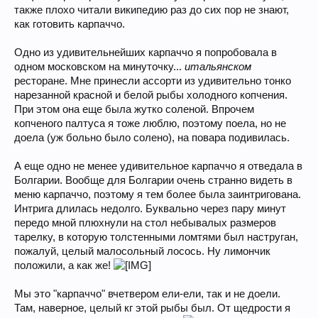
также плохо читали википедию раз до сих пор не знают,
как готовить карпаччо.
Одно из удивительнейших карпаччо я попробовала в
одном московском на минуточку...
итальянском
ресторане. Мне принесли ассорти из удивительно тонко
нарезанной красной и белой рыбы холодного копчения.
При этом она еще была жутко соленой. Впрочем
копченого палтуса я тоже люблю, поэтому поела, но не
доела (уж больно было солено), на повара подивилась.
А еще одно не менее удивительное карпаччо я отведала в
Болгарии. Вообще для Болгарии очень странно видеть в
меню карпаччо, поэтому я тем более была заинтригована.
Интрига длилась недолго. Буквально через пару минут
передо мной плюхнули на стол небывалых размеров
тарелку, в которую толстенными ломтями был наструган,
пожалуй, целый малосольный лосось. Ну лимончик
положили, а как же!
Мы это "карпаччо" вчетвером ели-ели, так и не доели.
Там, наверное, целый кг этой рыбы был. От щедрости я