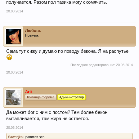
получается. Разом пол тазика могу схомячить.
20.03.2014
Любовь
Новичок
Сама тут сижу и думаю по поводу бекона. Я на распутье
Последнее редактирование:
20.03.2014
20.03.2014
Arti
Команда форума
Администратор
Да может бог с ним с постом? Тем более бекон
вытапливается, там жира не остается.
20.03.2014
Sawenjka
нравится это.