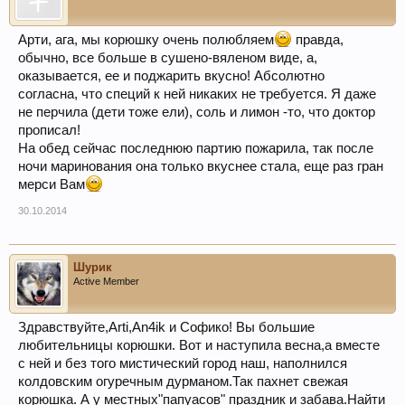
Арти, ага, мы корюшку очень полюбляем
правда,
обычно, все больше в сушено-вяленом виде, а,
оказывается, ее и поджарить вкусно! Абсолютно
согласна, что специй к ней никаких не требуется. Я даже
не перчила (дети тоже ели), соль и лимон -то, что доктор
прописал!
На обед сейчас последнюю партию пожарила, так после
ночи маринования она только вкуснее стала, еще раз гран
мерси Вам
30.10.2014
Шурик
Active Member
Здравствуйте,Arti,An4ik и Софико! Вы большие
любительницы корюшки. Вот и наступила весна,а вместе
с ней и без того мистический город наш, наполнился
колдовским огуречным дурманом.Так пахнет свежая
корюшка. А у местных"папуасов" праздник и забава.Найти