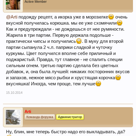
Active Member
@Arti
подожду рецепт, а икорка уже в морозилке
очень
вкусной получилась корюшка. мы ее уже схомячили
Как и предупреждали - не дождешься от нее румяности.
Жарила в три партии. Первую держала подольше -
практически чипсы и получились
. В муку для второй
партии сыпанула 2 ч.л. паприки сладкой и чуточку
куркумы. Цвет получился вполне себе приличный и
поджаристый. Правда, тут главное - не спалить специи
сильным огнем. третью партию сделала без цветных
добавок, и, она была лучшей: никаких посторонних вкусов
и запахов, нежное мясо рыбки и хрустящая корочка
вкусняшка! Иногда, чем проще, тем лучше
15.10.2014
Arti
Команда форума
Администратор
Ну, блин, мне теперь быстро надо его выкладывать, да?