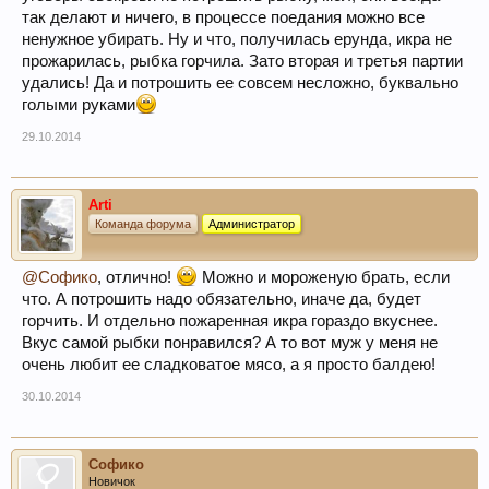
так делают и ничего, в процессе поедания можно все
ненужное убирать. Ну и что, получилась ерунда, икра не
прожарилась, рыбка горчила. Зато вторая и третья партии
удались! Да и потрошить ее совсем несложно, буквально
голыми руками
29.10.2014
Arti
Команда форума
Администратор
@Софико
, отлично!
Можно и мороженую брать, если
что. А потрошить надо обязательно, иначе да, будет
горчить. И отдельно пожаренная икра гораздо вкуснее.
Вкус самой рыбки понравился? А то вот муж у меня не
очень любит ее сладковатое мясо, а я просто балдею!
30.10.2014
Софико
Новичок