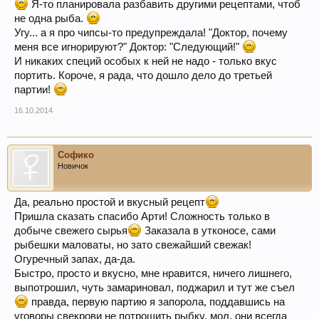
Я-то планировала разбавить другими рецептами, чтоб
не одна рыба.
Угу... а я про чипсы-то предупреждала! "Доктор, почему
меня все игнорируют?" Доктор: "Следующий!"
И никаких специй особых к ней не надо - только вкус
портить. Короче, я рада, что дошло дело до третьей
партии!
16.10.2014
Софико
Новичок
Да, реально простой и вкусный рецепт
Пришла сказать спасибо Арти! Сложность только в
добыче свежего сырья
Заказала в утконосе, сами
рыбешки маловаты, но зато свежайший свежак!
Огуречный запах, да-да.
Быстро, просто и вкусно, мне нравится, ничего лишнего,
выпотрошил, чуть замариновал, поджарил и тут же съел
правда, первую партию я запорола, поддавшись на
уговоры свекрови не потрошить рыбку, мол, они всегда