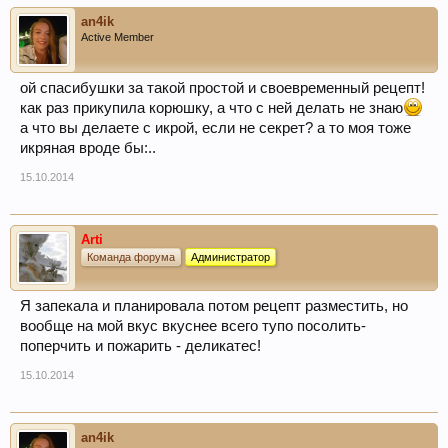
an4ik
Active Member
ой спасибушки за такой простой и своевременный рецепт!
как раз прикупила корюшку, а что с ней делать не знаю
а что вы делаете с икрой, если не секрет? а то моя тоже
икряная вроде бы:..
15.10.2014
Arti
Команда форума
Администратор
Я запекала и планировала потом рецепт разместить, но
вообще на мой вкус вкуснее всего тупо посолить-
поперчить и пожарить - деликатес!
15.10.2014
an4ik