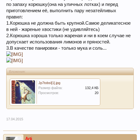
по запаху корюшку(она на уличных лотках) и перед
приготовлением её, выполнить пару незатейливых
правил:
1.Корюшка не должна быть крупной.Самое деликатесное
в ней - жареные хвостики (не удивляйтесь)
2.Корюшка хороша только жареная и ни в коем случае не
допускает использования лимонов и пряностей.
3.В качестве панировки - только мука и соль...
Вложения:
Jp7tobsl[1].jpg
Размер файла:
132,4 КБ
Просмотров:
20
17.04.2015
Arti