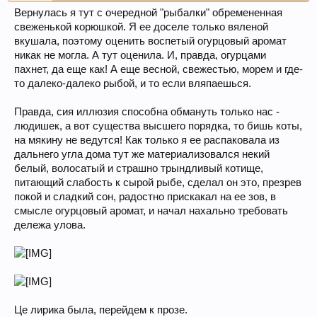
Вернулась я тут с очередной "рыбалки" обремененная
свеженькой корюшкой. Я ее доселе только вяленой
вкушала, поэтому оценить воспетый огурцовый аромат
никак не могла. А тут оценила. И, правда, огурцами
пахнет, да еще как! А еще весной, свежестью, морем и где-
то далеко-далеко рыбой, и то если вляпаешься.
Правда, сия иллюзия способна обмануть только нас -
людишек, а вот существа высшего порядка, то бишь коты,
на мякину не ведутся! Как только я ее распаковала из
дальнего угла дома тут же материализовался некий
белый, волосатый и страшно трындливый котище,
питающий слабость к сырой рыбе, сделал он это, презрев
покой и сладкий сон, радостно прискакал на ее зов, в
смысле огурцовый аромат, и начал нахально требовать
дележа улова.
Це лирика была, перейдем к прозе.