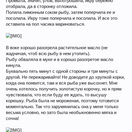
Промыла, значит, улов, выпотрошила, икру бережно
отобрала, да в сторонку отложила.
Полила лимонным соком рыбу, затем поперчила ее и
посолила. Икру тоже поперчила и посолила. И все это
оставила на пол часика мариноваться.
В воке хорошо разогрела растительное масло (не
жадничая, чтоб всю рыбу в нем утопить).
Рыбу обваляла в муке и в хорошо разогретое масло
кинула.
Буквально пять минут с одной стороны и три минуты с
другой. Не пережаривайте! Не доводите до хрупкой корки,
когда она появится, там и вся рыба уже высохнет. Мне
очень хотелось получить золотистую корочку, но я прям
чувствовала, что если буду ее ждать, то высушу
корюшку. Рыба была не мороженая, поэтому готовится
моментально. Так что зарумянилась она у меня только
весьма условно, но зато была необыкновенно мягка и
сочна!