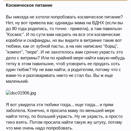
Космическое питание
Вы никогда не хотели попробовать космическое питание?
Нет, ну вот привела вас однажды мама на ВДНХ (если вы
до 80 года родились, то точно - привела), а там павильон
"Космос". И по сути вам насрать на все эти космические
корабли и скафандры, но вы видите в витринке такие вот
тюбики, как от зубной пасты, а на них написано "борщ",
"компот", "пюре". И не захотелось вам срочно украсть это
дело с витрины? Или по крайней мере найти какую-нибудь
тетку в этом павильоне, чтоб уговорить ее продать хоть
один тюбик? Ну не вам найти, а родителям, потому что с
вами-то и разговаривать никто не стал бы. Вы ж еще
маленький.
Я вот увидела эти тюбики тогда... еще тогда... и прям
заболела. Конечно, я просила маму по меньшей мере
найти тетку, по большей украсть. Ну не украсть, а просто
тихо взять. Потом просила найти такую жу штуку, потому
что мне очень надо попробовать.