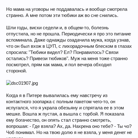
Но мама на уговоры не поддавалась и вообще смотрела
странно. А мне потом эти тюбики аж во сне снились.
Шли годы, виски седели и, в общем-то, болезнь
отпустила, но не прошла. Периодически я про это питание
вспоминала. Даже однажды озадачила мужа, когда узнав,
что он был вхож в ЦУП, с лихорадочным блеском в глазах
спросила: "Тюбики видел? Ел? Понравилось? Связи
остались? Привези тюбиков". Муж на меня тоже странно
посмотрел, прям как мама, и пол вечера обходил
стороной.
Когда я в Питере вывалилась ему навстречу из
контактного зоопарка с полным пакетом чего-то, он
испугался, что я украла обезьяну и спрятала ее в этом
мешке. Вошла ж пустая, а вышла с торбой. Я показала
ему богачество, он опять стал странно смотреть,
вопрошая: - Где взяла? Ах, да. Нахрена оно тебе? - Ты чо?
Чоб понимал. Но на твою долю я не взяла, у меня денег не