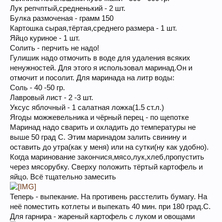
Лук репчптый,средненький - 2 шт.
Булка размоченая - грамм 150
Картошка сырая,тёртая,среднего размера - 1 шт.
Яйцо куриное - 1 шт.
Солить - перчить не надо!
Гулишик надо отмочить в воде для удаления всяких
ненужностей. Для этого я использовал маринад.Он и
отмочит и посолит. Для маринада на литр воды:
Соль - 40 -50 гр.
Лавровый лист - 2 -3 шт.
Уксус яблочный - 1 салатная ложка(1.5 ст.л.)
Ягоды можжевельника и чёрный перец - по щепотке
Маринад надо сварить и охладить до температуры не
выше 50 град С. Этим маринадом залить свинину и
оставить до утра(как у меня) или на сутки(ну как удобно).
Когда маринование закончися,мясо,лук,хлеб,пропустить
через мясорубку. Сверху положить тёртый картофель и
яйцо. Всё тщательно замесить
Теперь - выпекание. На противень расстелить бумагу. На
неё поместить котлеты и выпекать 40 мин. при 180 град.С.
Для гарнира - жареный картофель с луком и овощами