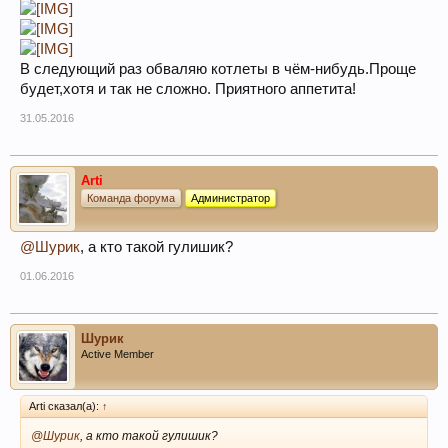
В следующий раз обваляю котлеты в чём-нибудь.Проще
будет,хотя и так не сложно. Приятного аппетита!
31.05.2016
Arti
Команда форума
Администратор
@Шурик
, а кто такой гулишик?
01.06.2016
Шурик
Active Member
Arti сказал(а):
↑
@Шурик
, а кто такой гулишик?