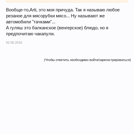
Вообще-то,Arti, это моя причуда. Так я называю любое
резаное для мясорубки мясо... Ну называют же
автомобили "тачками"...
А гуляш это балканское (венгерское) блюдо, но я
предпочитаю чакапули.
02.06.2016
(Чтобы ответить необходимо войти/зарегистрироваться)