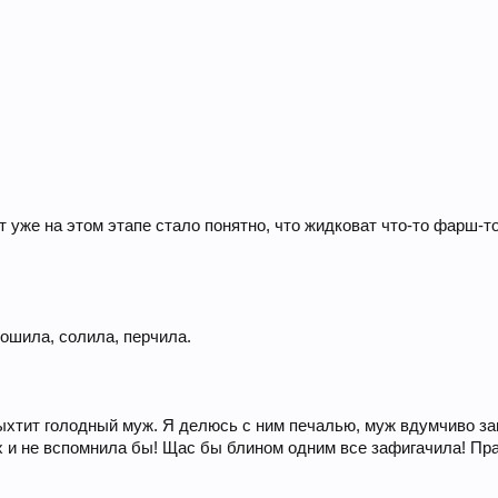
т уже на этом этапе стало понятно, что жидковат что-то фарш-т
рошила, солила, перчила.
пыхтит голодный муж. Я делюсь с ним печалью, муж вдумчиво за
них и не вспомнила бы! Щас бы блином одним все зафигачила! Пр