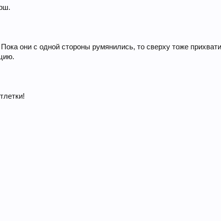
рш.
 Пока они с одной стороны румянились, то сверху тоже прихват
цию.
тлетки!