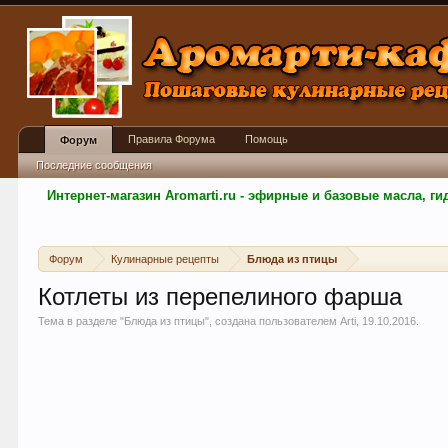
Правила Форума
Помощь
Форум
Последние сообщения
Интернет-магазин Aromarti.ru - эфирные и базовые масла, 
Форум
Кулинарные рецепты
Блюда из птицы
Котлеты из перепелиного фарша
Тема в разделе "
Блюда из птицы
", создана пользователем
Arti
,
19.10.2016
.