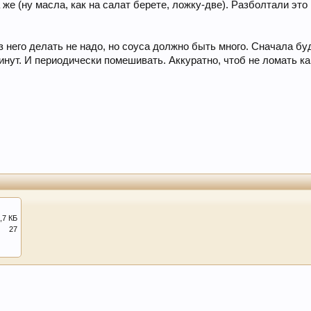
е (ну масла, как на салат берете, ложку-две). Разболтали это 
з него делать не надо, но соуса должно быть много. Сначала б
минут. И периодически помешивать. Аккуратно, чтоб не ломать к
,7 КБ
27