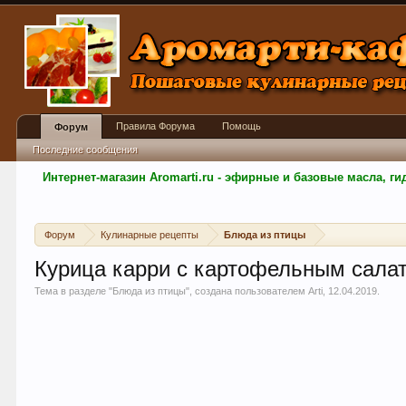
Правила Форума
Помощь
Форум
Последние сообщения
Интернет-магазин Aromarti.ru - эфирные и базовые масла, 
Форум
Кулинарные рецепты
Блюда из птицы
Курица карри с картофельным сала
Тема в разделе "
Блюда из птицы
", создана пользователем
Arti
,
12.04.2019
.