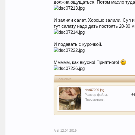
должна ощущаться. Потом масло туда ж
И залили салат. Хорошо залили. Суп и
тут салату надо дать постоять 20-30 
И подавать с курочкой.
Ммммм, как вкусно! Приятного!
Вложения:
dsc07200.jpg
Размер файла:
64
Просмотров:
Arti
,
12.04.2019