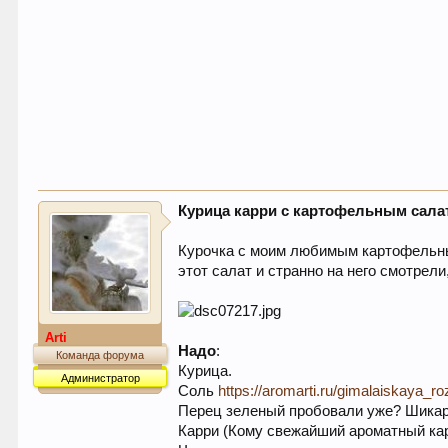
Курица карри с картофельным сала
Курочка с моим любимым картофельным
этот салат и странно на него смотрели
Arti
Надо
:
Команда форума
Курица.
Администратор
Соль
https://aromarti.ru/gimalaiskaya
Перец зеленый пробовали уже? Шик
Карри (Кому свежайший ароматный к