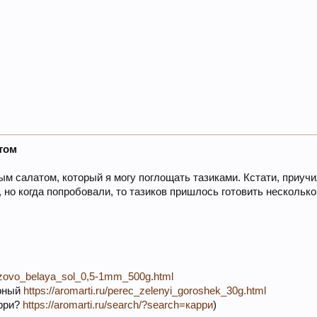
том
 салатом, который я могу поглощать тазиками. Кстати, приучи
, но когда попробовали, то тазиков пришлось готовить несколько
_rozovo_belaya_sol_0,5-1mm_500g.html
арный
https://aromarti.ru/perec_zelenyi_goroshek_30g.html
арри?
https://aromarti.ru/search/?search=карри
)