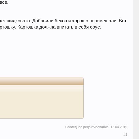
все.
удет жидковато. Добавили бекон и хорошо перемешали. Вот
артошку. Картошка должна впитать в себя соус.
Последнее редактирование:
12.04.2019
#1