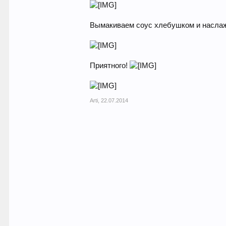
Вымакиваем соус хлебушком и насла
Приятного!
Arti
,
22.07.2014