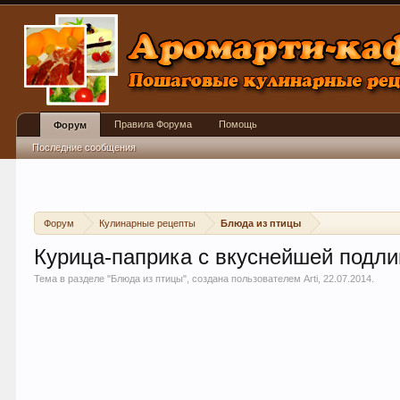
Правила Форума
Помощь
Форум
Последние сообщения
Форум
Кулинарные рецепты
Блюда из птицы
Курица-паприка с вкуснейшей подли
Тема в разделе "
Блюда из птицы
", создана пользователем
Arti
,
22.07.2014
.