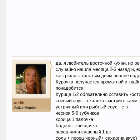
да, я любитель восточной кухни, но р
случайно нашла месяца 2-3 назад и, 
кастрюля с толстым дном вполне подо
Курочка получается ароматной и край
понадобится:
Курица 1/2 обязательно оставить косто
соевый соус - сколько смотрите сами 
an4ik
устричный или рыбный соус - ст.л
Active Member
чеснок 5-6 зубчиков
корица 1 палочка
бадьян - звездочка
перец чили сушеный 1 шт
соль + перец черный+ сахар(на вкус)