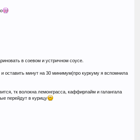
но
ариновать в соевом и устричном соусе.
 и оставить минут на 30 минимум(про куркуму я вспомнила
авится, тк волокна лемонграсса, каффирлайм и галангала
рые перейдут в курицу