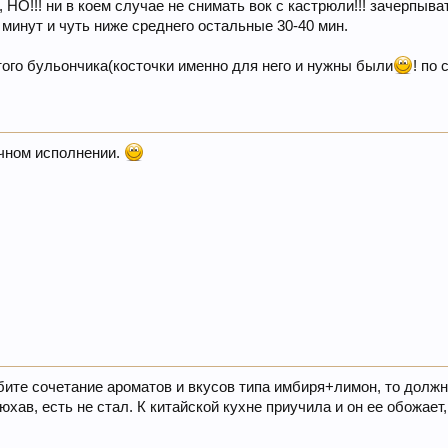
, НО!!! ни в коем случае не снимать вок с кастрюли!!! зачерпыв
 минут и чуть ниже среднего остальные 30-40 мин.
того бульончика(косточки именно для него и нужны были
! по
очном исполнении.
юбите сочетание ароматов и вкусов типа имбиря+лимон, то долж
хав, есть не стал. К китайской кухне приучила и он ее обожает,