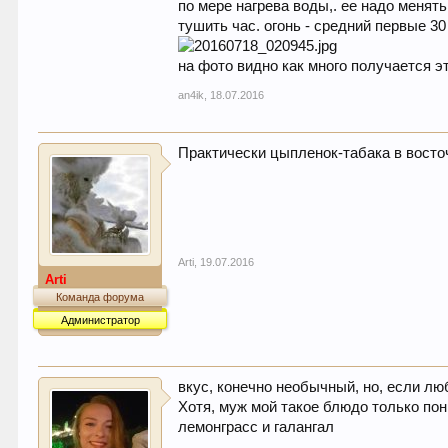
по мере нагрева воды,. ее надо менять
тушить час. огонь - средний первые 30
на фото видно как много получается э
an4ik
,
18.07.2016
Практически цыпленок-табака в вост
Arti
,
19.07.2016
Arti
Команда форума
Администратор
вкус, конечно необычный, но, если л
Хотя, муж мой такое блюдо только поню
лемонграсс и галангал