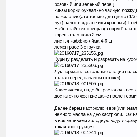
розовый или зеленый перец
кинзы корни буквально чайную ложку(н
по желанию(это только для цвета) 1/3 
лук(шалот в идеале или красный) 1 н
Набор тайских приправ(в норм большо
корень галангала 3 см
листья каффир-лйма 4-6 шт
лемонграсс 3 стручка
Курицу разделать и разрезать на кусо
Лук нарезать, остальные специи полом
только перед началом готовки)
Классически, надо бы растолочь все к
достаточно жесткие даже после термич
Далее берем кастрюлю и вок(или эмал
немного масла на дно кастрюли. Как на
в вок наливаем холодную воду и сразу
такая конструкция.