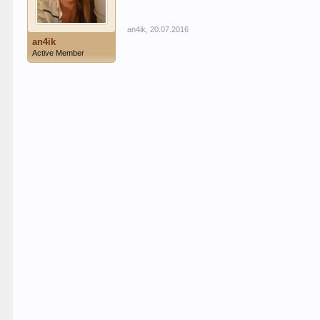
an4ik
,
20.07.2016
an4ik
Active Member