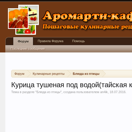
Правила Форума
Помощь
Форум
Последние сообщения
Форум
Кулинарные рецепты
Блюда из птицы
Курица тушеная под водой(тайская к
Тема в разделе "
Блюда из птицы
", создана пользователем
an4ik
,
18.07.2016
.