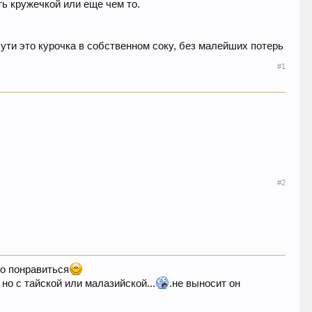
ать кружечкой или еще чем то.
 сути это курочка в собственном соку, без малейших потерь
#1
#2
но понравиться
 но с тайской или малазийской...
.не выносит он