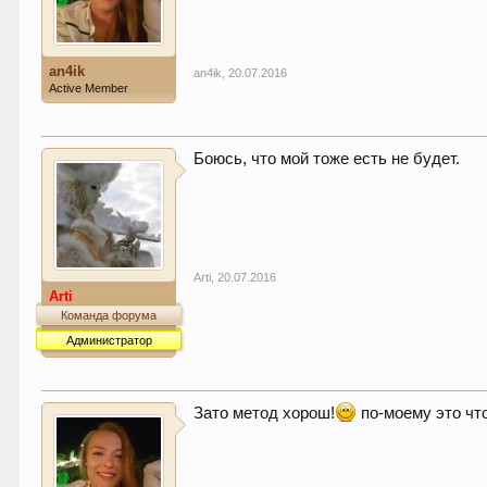
an4ik
an4ik
,
20.07.2016
Active Member
Боюсь, что мой тоже есть не будет.
Arti
,
20.07.2016
Arti
Команда форума
Администратор
Зато метод хорош!
по-моему это чт