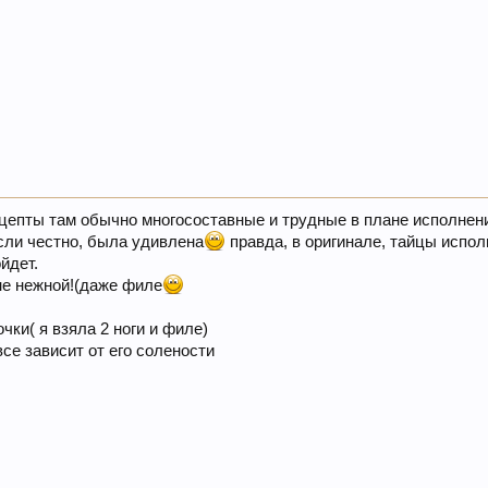
ецепты там обычно многосоставные и трудные в плане исполнени
если честно, была удивлена
правда, в оригинале, тайцы испол
йдет.
не нежной!(даже филе
чки( я взяла 2 ноги и филе)
все зависит от его солености