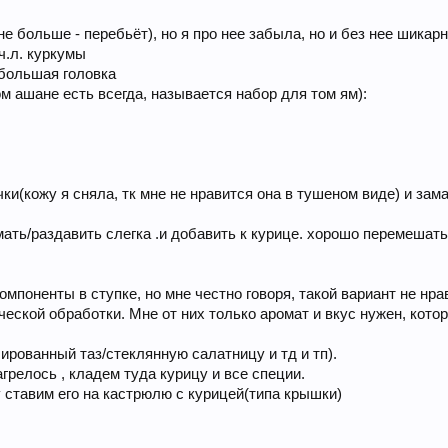
е больше - перебьёт), но я про нее забыла, но и без нее шикар
ч.л. куркумы
ебольшая головка
м ашане есть всегда, называется набор для том ям):
чки(кожу я сняла, тк мне не нравится она в тушеном виде) и зам
ать/раздавить слегка .и добавить к курице. хорошо перемешать
омпоненты в ступке, но мне честно говоря, такой вариант не нр
еской обработки. Мне от них только аромат и вкус нужен, кото
ированный таз/стеклянную салатницу и тд и тп).
грелось , кладем туда курицу и все специи.
 ставим его на кастрюлю с курицей(типа крышки)