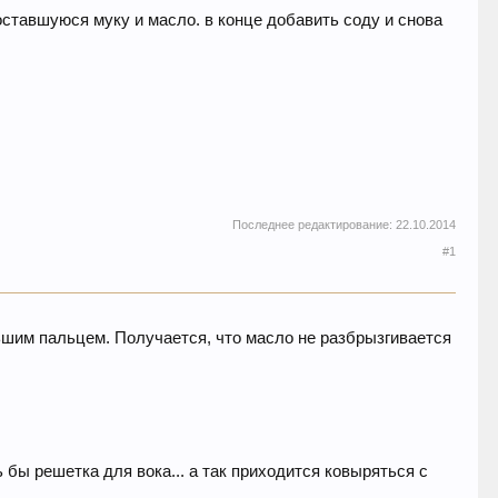
 оставшуюся муку и масло. в конце добавить соду и снова
Последнее редактирование:
22.10.2014
#1
ьшим пальцем. Получается, что масло не разбрызгивается
 бы решетка для вока... а так приходится ковыряться с