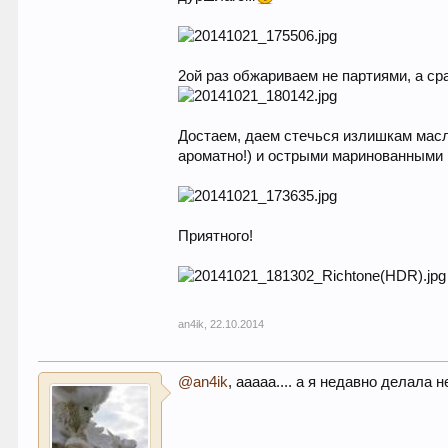
2ой раз обжариваем не партиями, а ср
Достаем, даем стечься излишкам масл
ароматно!) и острыми маринованными
Приятного!
an4ik
,
22.10.2014
@an4ik
, ааааа.... а я недавно делала 