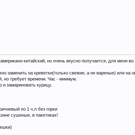
е американо-китайский, но очень вкусно получается, для меня во
но заменить на креветки(только свежие, а не вареные) или на 
й, но требует времени. Час - миимум.
р и замариновать курицу.
ричневый по 1 ч.л без горки
азине сушеные, в пакетиках!
лешки)