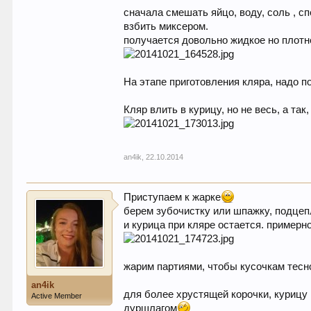
сначала смешать яйцо, воду, соль , с
взбить миксером.
получается довольно жидкое но плотн
На этапе приготовления кляра, надо п
Кляр влить в курицу, но не весь, а та
an4ik
,
22.10.2014
Приступаем к жарке
берем зубочистку или шпажку, подцеп
и курица при кляре остается. примерно 
жарим партиями, чтобы кусочкам тесно
an4ik
для более хрустящей корочки, курицу 
Active Member
дуршлагом