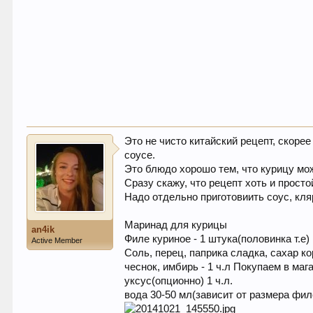
Это не чисто китайский рецепт, скоре
соусе.
Это блюдо хорошо тем, что курицу мож
Сразу скажу, что рецепт хоть и просто
Надо отдельно приготовиить соус, кля
Маринад для курицы
an4ik
Филе куриное - 1 штука(половинка т.е)
Active Member
Соль, перец, паприка сладка, сахар ко
чеснок, имбирь - 1 ч.л Покупаем в маг
уксус(опционно) 1 ч.л.
вода 30-50 мл(зависит от размера фи