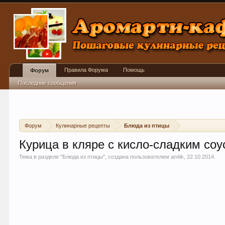
Правила Форума
Помощь
Форум
Последние сообщения
Форум
Кулинарные рецепты
Блюда из птицы
Курица в кляре с кисло-сладким со
Тема в разделе "
Блюда из птицы
", создана пользователем
an4ik
,
22.10.2014
.