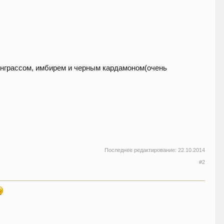
онграссом, имбирем и черным кардамоном(очень
Последнее редактирование:
22.10.2014
#2