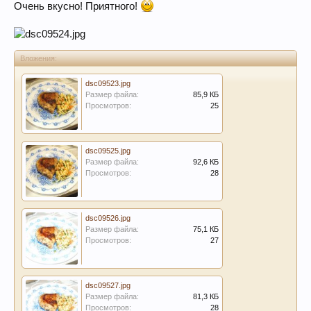
Очень вкусно! Приятного!
Вложения:
dsc09523.jpg
Размер файла:
85,9 КБ
Просмотров:
25
dsc09525.jpg
Размер файла:
92,6 КБ
Просмотров:
28
dsc09526.jpg
Размер файла:
75,1 КБ
Просмотров:
27
dsc09527.jpg
Размер файла:
81,3 КБ
Просмотров:
28