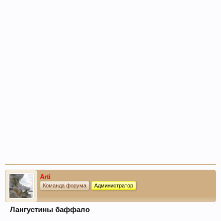
Arti
Команда форума
Администратор
Лангустины баффало