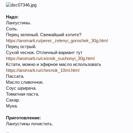
Надо:
Лангустины.
Соль.
Перец зеленый. Свежайший хотите?
https://aromarti.ru/perec_zelenyi_goroshek_30g.html
Перец острый.
Сухой чеснок. Отличный вариант тут
https://aromarti.ru/cesnok_sushonyi_30g.html
Кстати, можно и эфирное масло использовать
https://aromarti.ru/chesnok_10ml.html
Пассата.
Масло сливочное.
Соус шрирача.
Томатная паста.
Сахар.
Мука.
Приготовление:
Лангустины почистить.