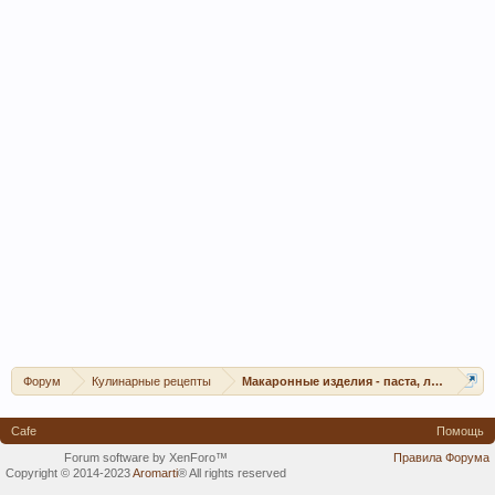
Форум
Кулинарные рецепты
Макаронные изделия - паста, лазанья и п
Cafe
Помощь
Forum software by XenForo™
Правила Форума
Copyright © 2014-2023
Aromarti
®
All rights reserved