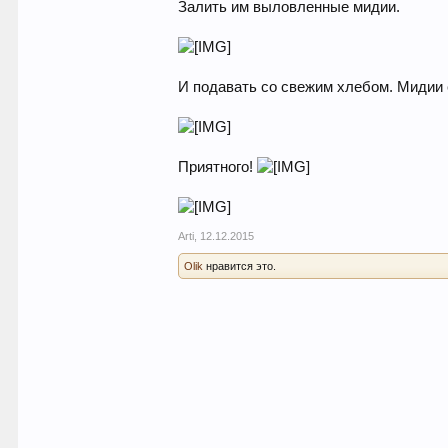
Залить им выловленные мидии.
И подавать со свежим хлебом. Мидии 
Приятного!
Arti
,
12.12.2015
Olik
нравится это.