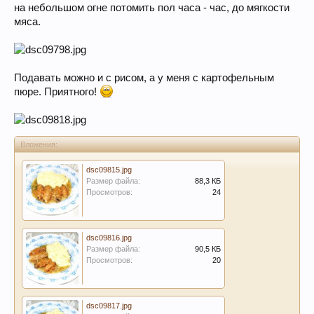
на небольшом огне потомить пол часа - час, до мягкости
мяса.
Подавать можно и с рисом, а у меня с картофельным
пюре. Приятного!
Вложения:
dsc09815.jpg
Размер файла:
88,3 КБ
Просмотров:
24
dsc09816.jpg
Размер файла:
90,5 КБ
Просмотров:
20
dsc09817.jpg