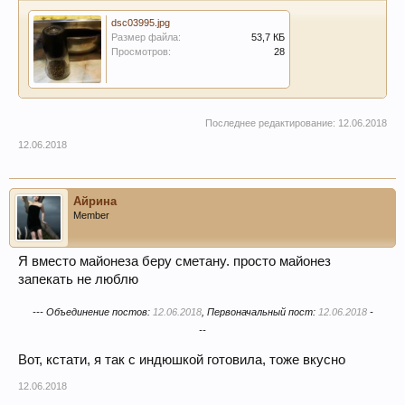
dsc03995.jpg
Размер файла:
53,7 КБ
Просмотров:
28
Последнее редактирование:
12.06.2018
12.06.2018
Айрина
Member
Я вместо майонеза беру сметану. просто майонез
запекать не люблю
--- Объединение постов:
12.06.2018
, Первоначальный пост:
12.06.2018
-
--
Вот, кстати, я так с индюшкой готовила, тоже вкусно
12.06.2018