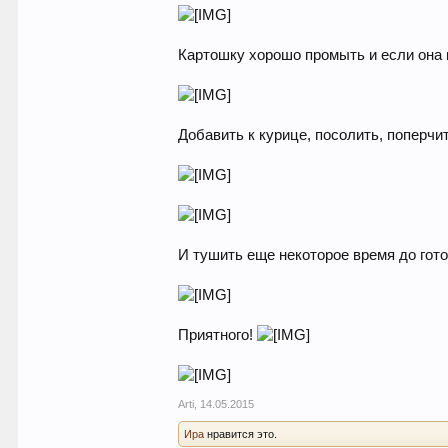
Картошку хорошо промыть и если она 
Добавить к курице, посолить, поперчи
И тушить еще некоторое время до гото
Приятного!
Arti
,
14.05.2015
Ира
нравится это.