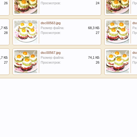
26
Просмотров:
24
Пр
dsc00563.jpg
ds
,7 КБ
Размер файла:
68,3 КБ
Ра
28
Просмотров:
27
Пр
dsc00567.jpg
ds
,7 КБ
Размер файла:
74,1 КБ
Ра
27
Просмотров:
26
Пр