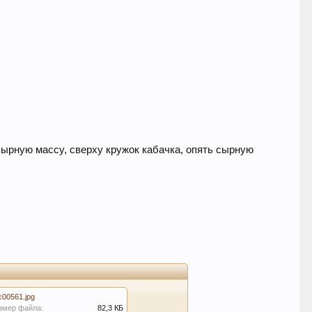
ырную массу, сверху кружок кабачка, опять сырную
c00561.jpg
змер файла:
82,3 КБ