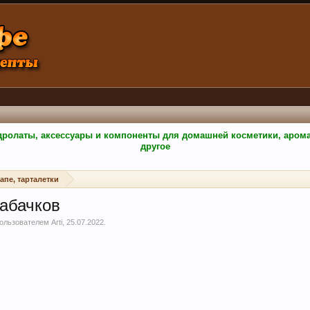
гидролаты, аксессуары и компоненты для домашней косметики, аро
другое
апе, тарталетки
кабачков
 пользователем
Arti
,
25.07.2022
.