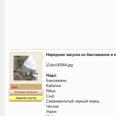
Нарядная закуска из баклажанов и 
Надо
:
Баклажаны
Кабачки
Arti
Яйца
Команда форума
Сыр
Администратор
Свежемолотый черный перец
Чеснок
Укроп