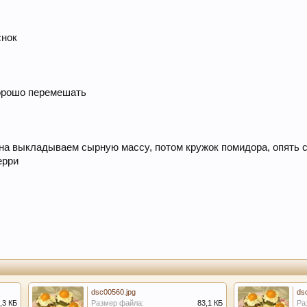
снок
хорошо перемешать
на выкладываем сырную массу, потом кружок помидора, опять с
ерри
dsc00560.jpg
ds
,3 КБ
Размер файла:
83,1 КБ
Ра