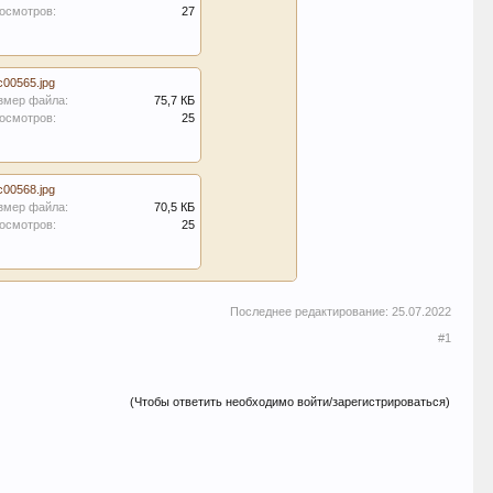
осмотров:
27
c00565.jpg
змер файла:
75,7 КБ
осмотров:
25
c00568.jpg
змер файла:
70,5 КБ
осмотров:
25
Последнее редактирование:
25.07.2022
#1
(Чтобы ответить необходимо войти/зарегистрироваться)