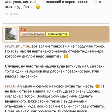
доступно, никаких перемещений и перестановок, просто
экстаз удобства.
10.04.2014
Arti
Команда форума
Администратор
@Snusmumrik
, вот всякие тонкости я не продумаю точно.
Но есть мысля найти какого-нибудь студента-дизайнера,
которому диплом надо защитить.
Слушай, ну чего ты не нашла куда воткнуть на 8 метрах-
то? В один из ящиков под рабочей поверхностью. Или
рядом с раковиной.
@Olik
, а у меня ж сейчас на новой кухне так и есть.
Я
не помню ты ее видела, или нет? Да это очень удобно,
согласна с тобой. Вообще хочу максимум сделать
выдвижного. Даже стойки такие с выдвижными
этажерками, куда можно всякие банки-приправы ставить.
Блин, не знаю, как объяснить. И угловые полки