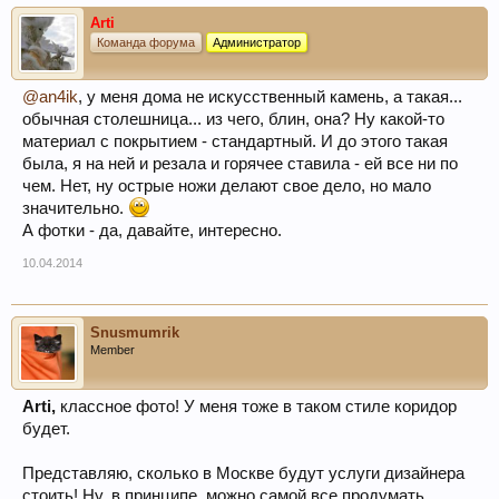
Arti
Команда форума
Администратор
@an4ik
, у меня дома не искусственный камень, а такая...
обычная столешница... из чего, блин, она? Ну какой-то
материал с покрытием - стандартный. И до этого такая
была, я на ней и резала и горячее ставила - ей все ни по
чем. Нет, ну острые ножи делают свое дело, но мало
значительно.
А фотки - да, давайте, интересно.
10.04.2014
Snusmumrik
Member
Arti,
классное фото! У меня тоже в таком стиле коридор
будет.
Представляю, сколько в Москве будут услуги дизайнера
стоить! Ну, в принципе, можно самой все продумать.