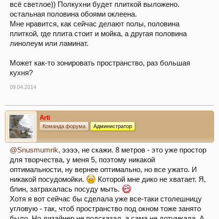
всё светлое)) Полкухни будет плиткой выложено.
остальная половина обоями оклеена.
Мне нравится, как сейчас делают полы, половина
плиткой, где плита стоит и мойка, а другая половина
линолеум или ламинат.
Может как-то зонировать пространство, раз большая
кухня?
09.04.2014
Arti
Команда форума
Администратор
@Snusmumrik
, ээээ, не скажи. 8 метров - это уже простор
для творчества, у меня 5, поэтому никакой
оптимальности, ну вернее оптимально, но все ужато. И
никакой посудомойки.
Которой мне дико не хватает. Я,
блин, затрахалась посуду мыть.
Хотя я вот сейчас бы сделала уже все-таки столешницу
угловую - так, чтоб пространство под окном тоже занято
было. Но дизайнер не подсказал, а сама не дотумкала. А