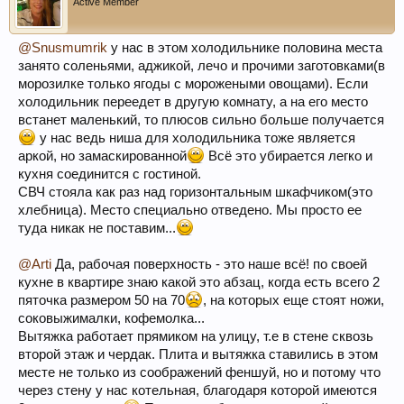
Active Member
@Snusmumrik
у нас в этом холодильнике половина места
занято соленьями, аджикой, лечо и прочими заготовками(в
морозилке только ягоды с морожеными овощами). Если
холодильник переедет в другую комнату, а на его место
встанет маленький, то плюсов сильно больше получается
у нас ведь ниша для холодильника тоже является
аркой, но замаскированной
Всё это убирается легко и
кухня соединится с гостиной.
СВЧ стояла как раз над горизонтальным шкафчиком(это
хлебница). Место специально отведено. Мы просто ее
туда никак не поставим...
@Arti
Да, рабочая поверхность - это наше всё! по своей
кухне в квартире знаю какой это абзац, когда есть всего 2
пяточка размером 50 на 70
, на которых еще стоят ножи,
соковыжималки, кофемолка...
Вытяжка работает прямиком на улицу, т.е в стене сквозь
второй этаж и чердак. Плита и вытяжка ставились в этом
месте не только из соображений феншуй, но и потому что
через стену у нас котельная, благодаря которой имеются