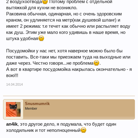
2 воздухоотвода
Потому проблем с отдельной
вытяжкой для кухни не возникло.
Раковина обычная, одинарная, но с очень здоровским
краном, он удлиняется на метр(как душевой шланг) и
имеет 2 режима: т.е течет как обычно или распыляет воду
как душ. Этим уже мало кого удивишь в наше время, но
штука удобная
Посудомойки у нас нет, хотя наверное можно было бы
поставить. Все-таки мы приезжаем туда на выходные или
даже через. Честно говоря...не проблема
.
А вот в квартире посудомойка накрылась окончательно - я
вою!!!
14.04.2014
Snusmumrik
Member
an4ik
, это другое дело, я подумала, что будет один
холодильник и тот неполноценный