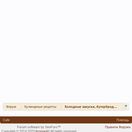
Форум
Кулинарные рецепты
Холодные закуски, бутерброды, канапе, 
Cafe
Помощь
Forum software by XenForo™
Правила Форума
Copyright © 2014-2023
Aromarti
®
All rights reserved