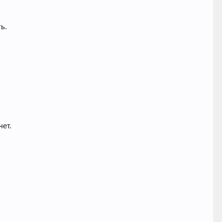
ь.
чет.