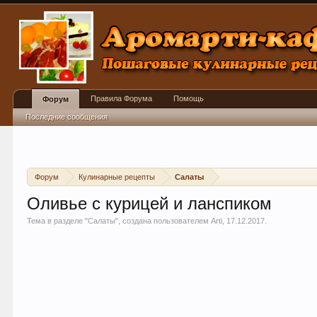
Правила Форума
Помощь
Форум
Последние сообщения
Форум
Кулинарные рецепты
Салаты
Оливье с курицей и ланспиком
Тема в разделе "
Салаты
", создана пользователем
Arti
,
17.12.2017
.