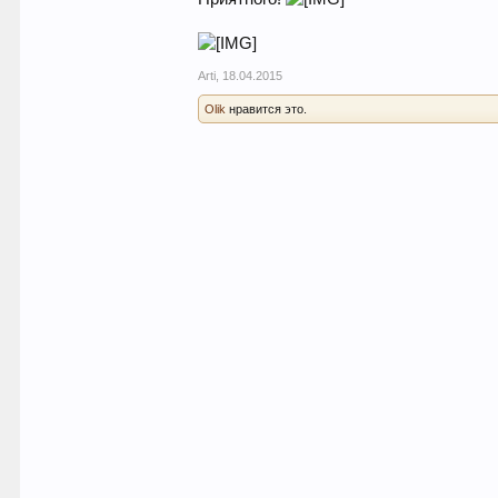
Arti
,
18.04.2015
Olik
нравится это.