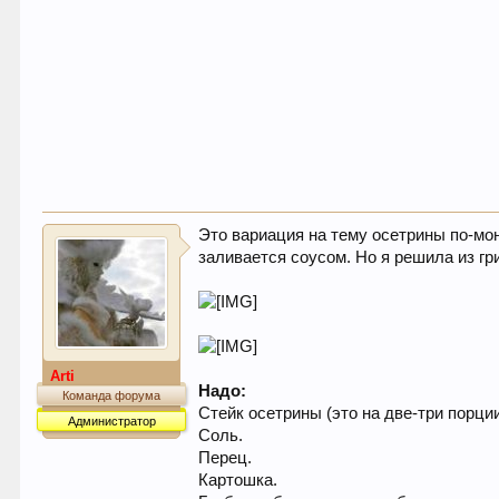
Это вариация на тему осетрины по-мо
заливается соусом. Но я решила из гр
Arti
Надо:
Команда форума
Стейк осетрины (это на две-три порции
Администратор
Соль.
Перец.
Картошка.