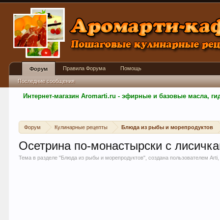
Правила Форума
Помощь
Форум
Последние сообщения
Интернет-магазин Aromarti.ru - эфирные и базовые масла, 
Форум
Кулинарные рецепты
Блюда из рыбы и морепродуктов
Осетрина по-монастырски с лисичк
Тема в разделе "
Блюда из рыбы и морепродуктов
", создана пользователем
Arti