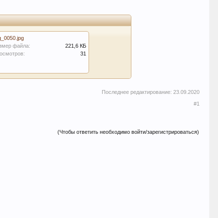
g_0050.jpg
змер файла:
221,6 КБ
осмотров:
31
Последнее редактирование:
23.09.2020
#1
(Чтобы ответить необходимо войти/зарегистрироваться)