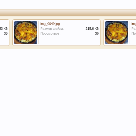
img_0049.jpg
im
53 КБ
Размер файла:
215,6 КБ
Ра
35
Просмотров:
36
Пр