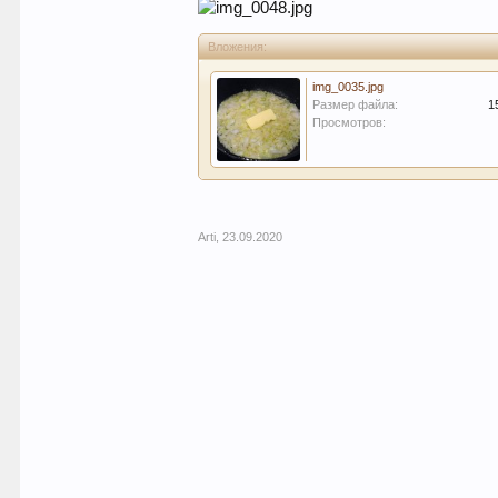
Вложения:
img_0035.jpg
Размер файла:
1
Просмотров:
Arti
,
23.09.2020