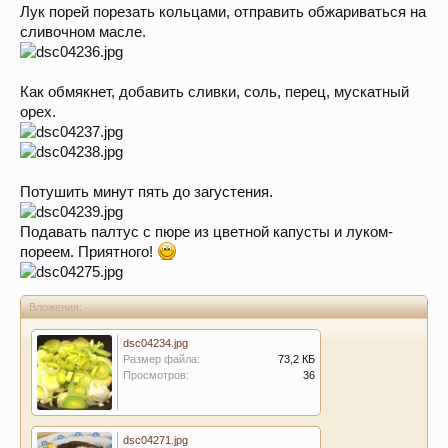
Лук порей порезать кольцами, отправить обжариваться на
сливочном масле.
Как обмякнет, добавить сливки, соль, перец, мускатный
орех.
Потушить минут пять до загустения.
Подавать палтус с пюре из цветной капусты и луком-
пореем. Приятного!
Вложения:
dsc04234.jpg
Размер файла:
73,2 КБ
Просмотров:
36
dsc04271.jpg