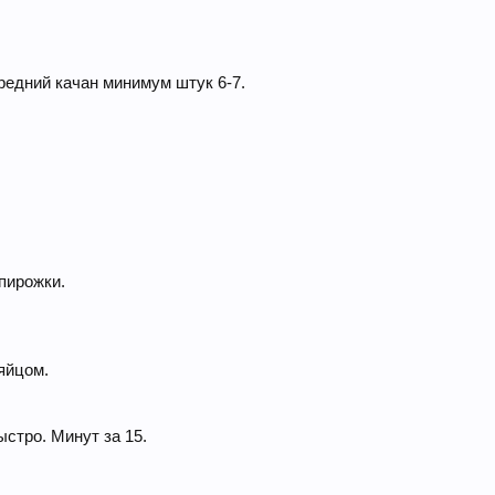
редний качан минимум штук 6-7.
пирожки.
яйцом.
стро. Минут за 15.