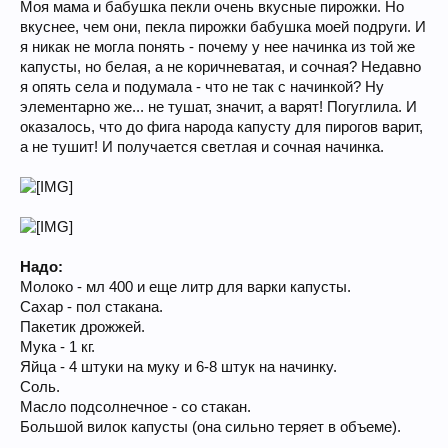
Моя мама и бабушка пекли очень вкусные пирожки. Но
вкуснее, чем они, пекла пирожки бабушка моей подруги. И
я никак не могла понять - почему у нее начинка из той же
капусты, но белая, а не коричневатая, и сочная? Недавно
я опять села и подумала - что не так с начинкой? Ну
элементарно же... не тушат, значит, а варят! Погуглила. И
оказалось, что до фига народа капусту для пирогов варит,
а не тушит! И получается светлая и сочная начинка.
Надо:
Молоко - мл 400 и еще литр для варки капусты.
Сахар - пол стакана.
Пакетик дрожжей.
Мука - 1 кг.
Яйца - 4 штуки на муку и 6-8 штук на начинку.
Соль.
Масло подсолнечное - со стакан.
Большой вилок капусты (она сильно теряет в объеме).