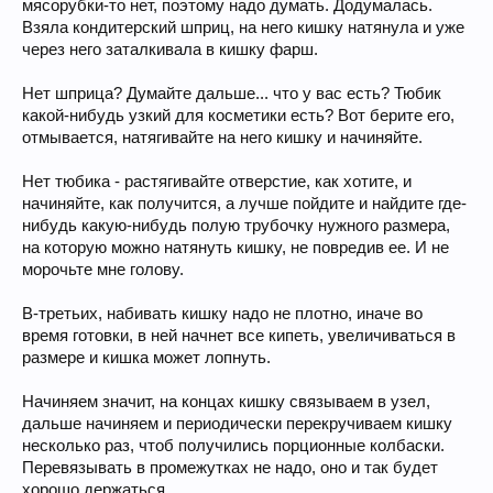
мясорубки-то нет, поэтому надо думать. Додумалась.
Взяла кондитерский шприц, на него кишку натянула и уже
через него заталкивала в кишку фарш.
Нет шприца? Думайте дальше... что у вас есть? Тюбик
какой-нибудь узкий для косметики есть? Вот берите его,
отмывается, натягивайте на него кишку и начиняйте.
Нет тюбика - растягивайте отверстие, как хотите, и
начиняйте, как получится, а лучше пойдите и найдите где-
нибудь какую-нибудь полую трубочку нужного размера,
на которую можно натянуть кишку, не повредив ее. И не
морочьте мне голову.
В-третьих, набивать кишку надо не плотно, иначе во
время готовки, в ней начнет все кипеть, увеличиваться в
размере и кишка может лопнуть.
Начиняем значит, на концах кишку связываем в узел,
дальше начиняем и периодически перекручиваем кишку
несколько раз, чтоб получились порционные колбаски.
Перевязывать в промежутках не надо, оно и так будет
хорошо держаться.