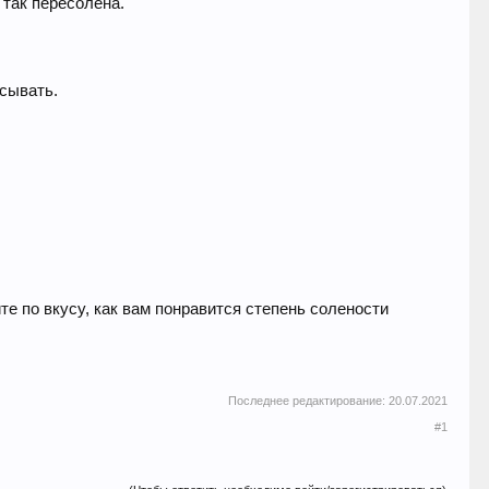
 так пересолена.
асывать.
е по вкусу, как вам понравится степень солености
Последнее редактирование:
20.07.2021
#1