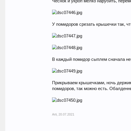
Чеснок и укроп мелко нарубить, пере
У помидоров срезать крышечки так, ч
В каждый помидор сыплем сначала немн
Прикрываем крышечками, ночь держим 
помидоров, так можно есть. Обалденн
Arti
,
20.07.2021