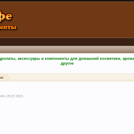
гидролаты, аксессуары и компоненты для домашней косметики, аро
другое
ки
м
Arti
,
20.07.2021
.