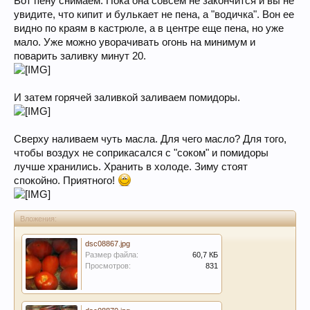
Вот пену снимаем. Пока она совсем не закончится и вы не
увидите, что кипит и булькает не пена, а "водичка". Вон ее
видно по краям в кастрюле, а в центре еще пена, но уже
мало. Уже можно уворачивать огонь на минимум и
поварить заливку минут 20.
И затем горячей заливкой заливаем помидоры.
Сверху наливаем чуть масла. Для чего масло? Для того,
чтобы воздух не соприкасался с "соком" и помидоры
лучше хранились. Хранить в холоде. Зиму стоят
спокойно. Приятного!
Вложения:
dsc08867.jpg
Размер файла:
60,7 КБ
Просмотров:
831