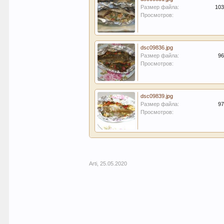
Размер файла:
103
Просмотров:
dsc09836.jpg
Размер файла:
96
Просмотров:
dsc09839.jpg
Размер файла:
97
Просмотров:
Arti
,
25.05.2020