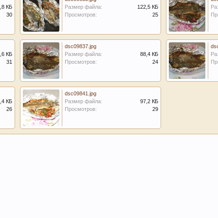
,8 КБ
Размер файла:
122,5 КБ
Ра
30
Просмотров:
25
Пр
dsc09837.jpg
ds
,6 КБ
Размер файла:
88,4 КБ
Ра
31
Просмотров:
24
Пр
dsc09841.jpg
,4 КБ
Размер файла:
97,2 КБ
26
Просмотров:
29