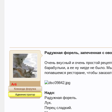
Радужная форель, запеченная с ов
Очень вкусный и очень простой рецепт
барабульки, а ее ну нигде не было. М
попавшемся ресторане, чтобы заказать
Arti
Команда форума
Надо
:
Администратор
Радужная форель.
Лук.
Перец сладкий.