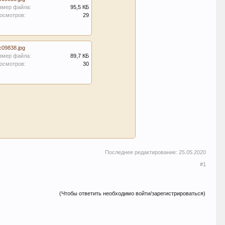
змер файла:
95,5 КБ
осмотров:
29
c09838.jpg
змер файла:
89,7 КБ
осмотров:
30
Последнее редактирование:
25.05.2020
#1
(Чтобы ответить необходимо войти/зарегистрироваться)