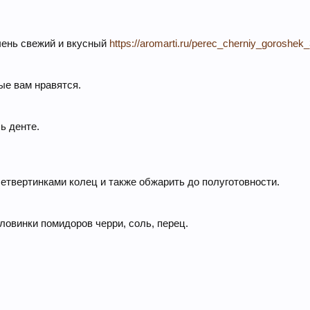
чень свежий и вкусный
https://aromarti.ru/perec_cherniy_goroshek
ые вам нравятся.
ь денте.
етвертинками колец и также обжарить до полуготовности.
оловинки помидоров черри, соль, перец.