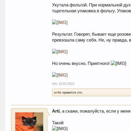
Укутала фольгой. При нормальной духо
тщательная упаковка в фольгу. Упакова
Результат. Говорят, бывает еще розове
превзошла саму себя. Не, ну правда, 
Но очень вкусно. Приятного!
Arti
,
19.03.2015
an4ik
нравится это.
Arti
, а скажи, пожалуйста, если у мен
Такой