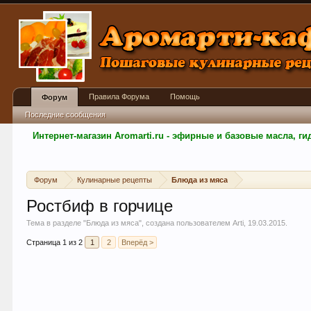
Правила Форума
Помощь
Форум
Последние сообщения
Интернет-магазин Aromarti.ru - эфирные и базовые масла, 
Форум
Кулинарные рецепты
Блюда из мяса
Ростбиф в горчице
Тема в разделе "
Блюда из мяса
", создана пользователем
Arti
,
19.03.2015
.
Страница 1 из 2
1
2
Вперёд >