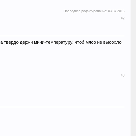
Последнее редактирование:
03.04.2015
#2
да твердо держи мини-температуру, чтоб мясо не высохло.
#3