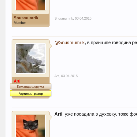
Snusmumrik
Snusmumrik
,
03.04.2015
Member
@Snusmumrik
, в принципе говядина р
Arti
,
03.04.2015
Arti
Команда форума
Администратор
Arti
, уже посадила в духовку, тоже ф