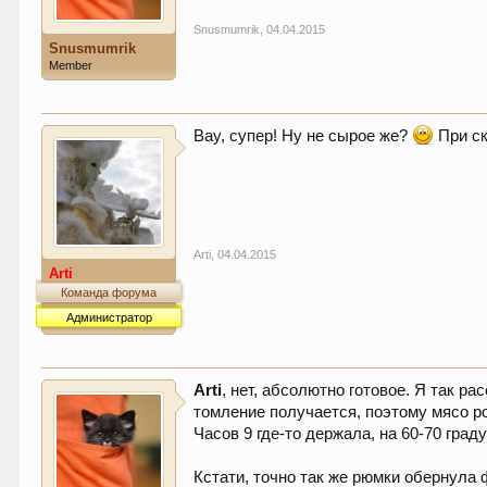
Snusmumrik
,
04.04.2015
Snusmumrik
Member
Вау, супер! Ну не сырое же?
При ск
Arti
,
04.04.2015
Arti
Команда форума
Администратор
Arti
, нет, абсолютно готовое. Я так р
томление получается, поэтому мясо р
Часов 9 где-то держала, на 60-70 град
Кстати, точно так же рюмки обернула 