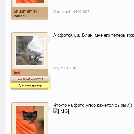
Snusmumrik
Snusmumrik
,
04.04.2015
Member
А сфоткай, а! Блин, мне его теперь то
Arti
,
04.04.2015
Arti
Команда форума
Администратор
Что-то на фото мясо кажется сырым))