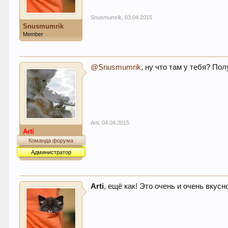
Snusmumrik
,
03.04.2015
Snusmumrik
Member
@Snusmumrik
, ну что там у тебя? По
Arti
,
04.04.2015
Arti
Команда форума
Администратор
Arti
, ещё как! Это очень и очень вкус