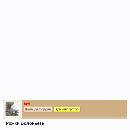
Arti
Команда форума
Администратор
Рожки Болоньезе