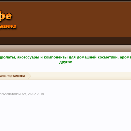
гидролаты, аксессуары и компоненты для домашней косметики, аро
другое
апе, тарталетки
 пользователем
Arti
,
26.02.2019
.