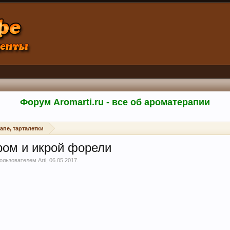
Форум Aromarti.ru - все об ароматерапии
апе, тарталетки
ром и икрой форели
 пользователем
Arti
,
06.05.2017
.