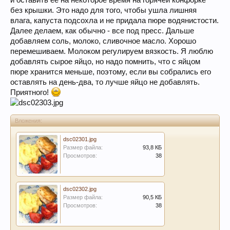
и оставить ее на некоторое время на горячей конфорке
без крышки. Это надо для того, чтобы ушла лишняя
влага, капуста подсохла и не придала пюре водянистости.
Далее делаем, как обычно - все под пресс. Дальше
добавляем соль, молоко, сливочное масло. Хорошо
перемешиваем. Молоком регулируем вязкость. Я люблю
добавлять сырое яйцо, но надо помнить, что с яйцом
пюре хранится меньше, поэтому, если вы собрались его
оставлять на день-два, то лучше яйцо не добавлять.
Приятного!
Вложения:
dsc02301.jpg
Размер файла:
93,8 КБ
Просмотров:
38
dsc02302.jpg
Размер файла:
90,5 КБ
Просмотров:
38