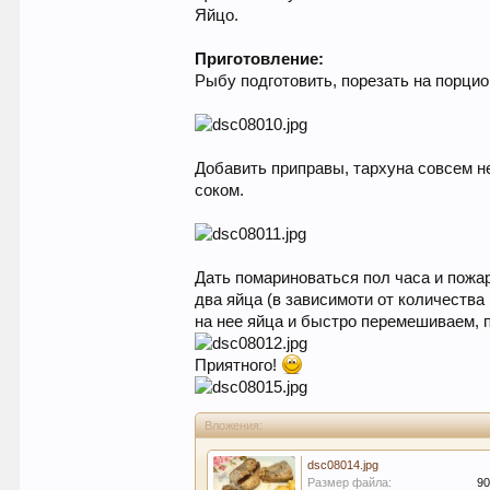
Яйцо.
Приготовление:
Рыбу подготовить, порезать на порцио
Добавить приправы, тархуна совсем н
соком.
Дать помариноваться пол часа и пожа
два яйца (в зависимоти от количества
на нее яйца и быстро перемешиваем, п
Приятного!
Вложения:
dsc08014.jpg
Размер файла:
90