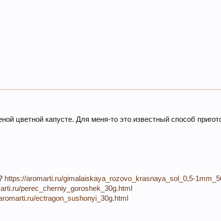
ной цветной капусте. Для меня-то это известный способ пригото
и?
https://aromarti.ru/gimalaiskaya_rozovo_krasnaya_sol_0,5-1mm_5
marti.ru/perec_cherniy_goroshek_30g.html
//aromarti.ru/ectragon_sushonyi_30g.html