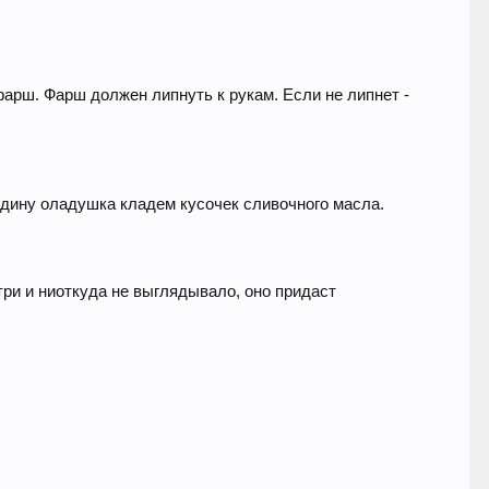
рш. Фарш должен липнуть к рукам. Если не липнет -
едину оладушка кладем кусочек сливочного масла.
ри и ниоткуда не выглядывало, оно придаст