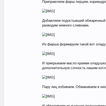
Приправляем фарш перцем, кориандро
Добавляем подостывший обжаренный л
разводим немного сливками.
Из фарша формируем такой вот оладуш
И прикрываем масло краями оладушка,
дополнительную сочность нашим котл
Пару яиц взбиваем. Обмакиваем в них
И обваливаем их в наших подсушенны