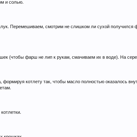
м и солью.
ук. Перемешиваем, смотрим не слишком ли сухой получился фа
ек (чтобы фарш не лип к рукам, смачиваем их в воде). На сер
 формируя котлету так, чтобы масло полностью оказалось внут
етам.
 котлетки.
х крошках.