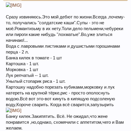
Сразу извиняюсь.Это мой дебют по жизни.Всегда ,почему-
то, получались "солдатские каши".Супы - это не
моё.Романтизьму в их нету.Толи дело пельмени,чебуреки
или пироги какие нибудь "лохматые".Во,уже злиться
начинаю!...
Вода с лавровыми листиками и душистыми горошинами
перца - 2 л.
Банка килек в томате - 1 шт
Картошка - 1 шт.
Морковка - 1 шт
Лук репчатый -- 1 шт.
Унылый стопарик риса - 1 шт.
Картошку надобно порезать кубиками,морковку и лук
натереть на крупной тёрке,рис - просто ополоснуть
водою.Всё вот это-вот кинуть в кипящую подсоленую
воду,Короче сварить. Когда всё сварится,запузырить
Банку килек.Закипятить. Всё. Не ожидал,что жене
понравится ,но,однако, схомячили с аппетитом,чего и Вам
желаем.