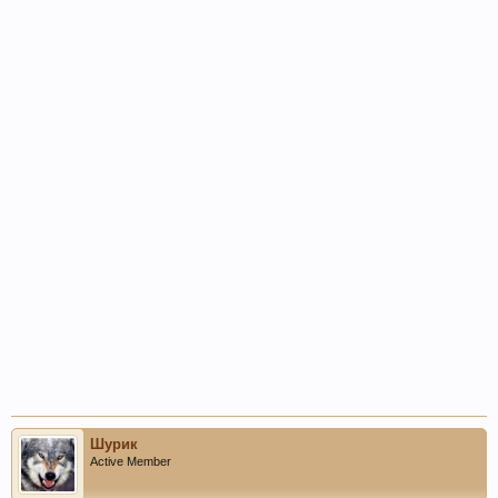
Шурик
Active Member