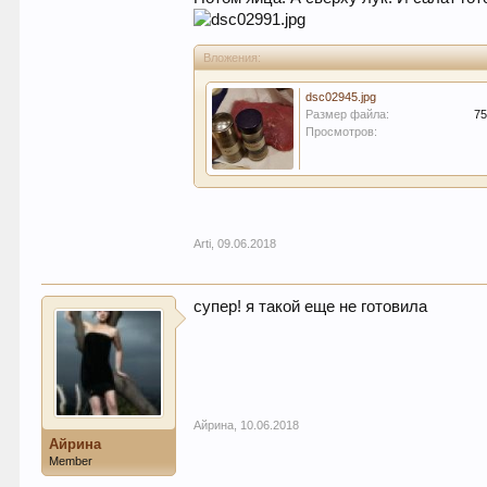
Вложения:
dsc02945.jpg
Размер файла:
75
Просмотров:
Arti
,
09.06.2018
супер! я такой еще не готовила
Айрина
,
10.06.2018
Айрина
Member