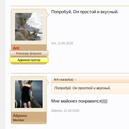
Попробуй. Он простой и вкусный.
Arti
,
11.06.2018
Arti
Команда форума
Администратор
Arti сказал(а):
↑
Попробуй. Он простой и вкусный.
Мне майонез понравился))))
Айрина
,
12.06.2018
Айрина
Member