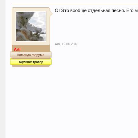
О! Это вообще отдельная песня. Его м
Arti
,
12.06.2018
Arti
Команда форума
Администратор