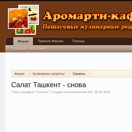
Правила Форума
Помощь
Форум
Последние сообщения
Форум
Кулинарные рецепты
Салаты
Салат Ташкент - снова
Тема в разделе "
Салаты
", создана пользователем
Arti
,
09.06.2018
.