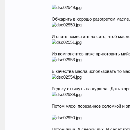
Обжарить в хорошо разогретом масле
И опять поместить на сито, чтоб масло
Из компонентов ниже приготовить май
В качества масла использовать то мас
Редьку откинуть на дуршлаг. Дать хор
Потом мясо, порезанное соломкой и оп
Потом яйца. А сверху лук. И салат гот