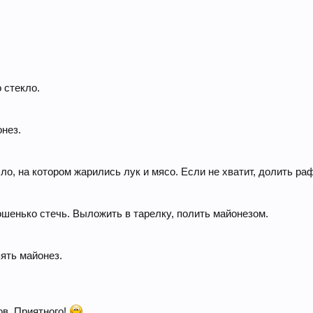
.
 стекло.
онез.
ло, на котором жарились лук и мясо. Если не хватит, долить ра
ошенько стечь. Выложить в тарелку, полить майонезом.
ять майонез.
ов. Приятного!