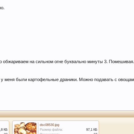
ло.
ро обжариваем на сильном огне буквально минуты 3. Помешивая
о, у меня были картофельные драники. Можно подавать с овоща
dsc08530.jpg
,8 КБ
Размер файла:
97,1 КБ