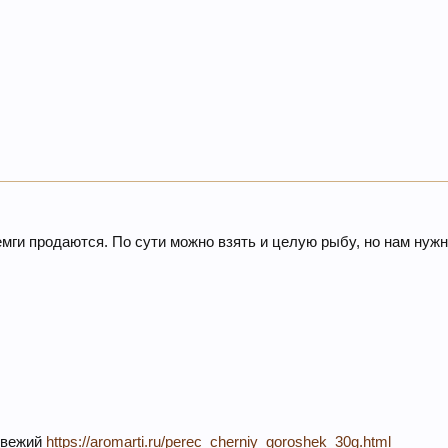
семги продаются. По сути можно взять и целую рыбу, но нам нужн
свежий
https://aromarti.ru/perec_cherniy_goroshek_30g.html