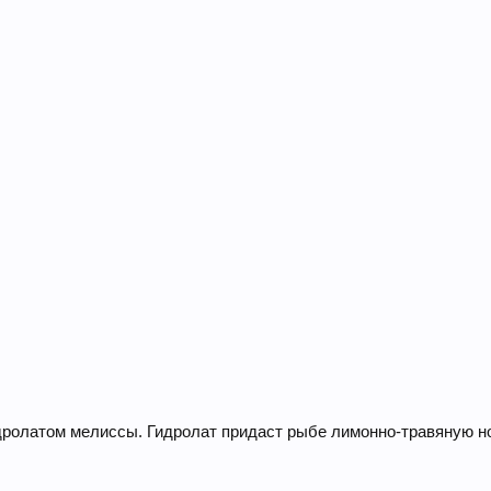
дролатом мелиссы. Гидролат придаст рыбе лимонно-травяную но