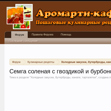
Правила Форума
Помощь
Форум
Последние сообщения
Форум
Кулинарные рецепты
Холодные закуски, бутерброды, кан
Семга соленая с гвоздикой и бурбо
Тема в разделе "
Холодные закуски, бутерброды, канапе, тарталетки
", создана