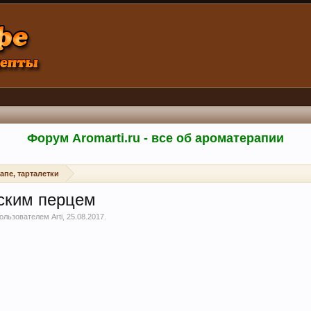
Форум Aromarti.ru - все об ароматерапии
апе, тарталетки
нским перцем
 пользователем
Arti
,
25.08.2017
.