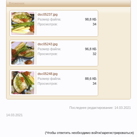
Вложения:
dsc05237.jpg
Размер файла:
98,8 КБ
Просмотров:
34
dsc05243.jpg
Размер файла:
96,8 КБ
Просмотров:
32
dsc05248.jpg
Размер файла:
88,6 КБ
Просмотров:
34
Последнее редактирование:
14.03.2021
14.03.2021
(Чтобы ответить необходимо войти/зарегистрироваться)